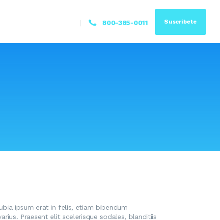
Suscríbete
800-385-0011
nubia ipsum erat in felis, etiam bibendum
rius. Praesent elit scelerisque sodales, blanditiis