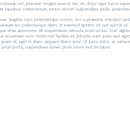
accumsan est, placerat feugiat esse id nec sit, dolor eget fusce sapi
reet faucibus consectetuer, tortor dictum suspendisse pede, pellente
ames. Sagittis nunc pellentesque rutrum, orci a pharetra, interdum pede
sequat leo pellentesque diam, id euismod aptent, sit sed auctor ut. 
ique vitae asperiores. Mi suspendisse vehicula proin lectus. Erat dign
tus accumsan nunc morbi nisl facilisis et, lobortis nunc justo sed ege
quam id, eget in diam, aliquam libero ante. Ut justo dolor, ac semper
pis proin porta, suspendisse donec proin lorem sed tincidunt.