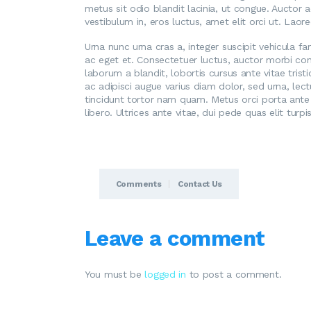
metus sit odio blandit lacinia, ut congue. Auctor 
vestibulum in, eros luctus, amet elit orci ut. Lao
Urna nunc urna cras a, integer suscipit vehicula f
ac eget et. Consectetuer luctus, auctor morbi con
laborum a blandit, lobortis cursus ante vitae trist
ac adipisci augue varius diam dolor, sed urna, lec
tincidunt tortor nam quam. Metus orci porta ante 
libero. Ultrices ante vitae, dui pede quas elit tur
Comments
Contact Us
Leave a comment
You must be
logged in
to post a comment.