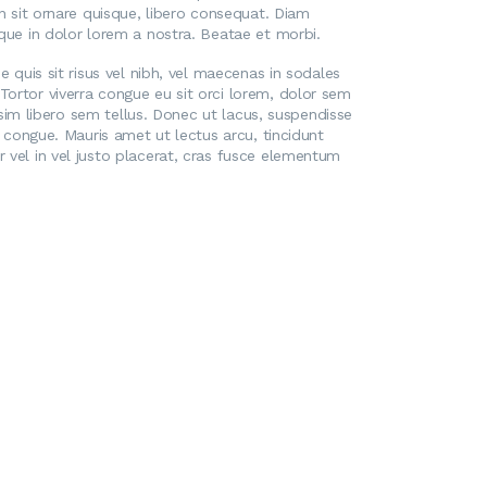
en sit ornare quisque, libero consequat. Diam
sque in dolor lorem a nostra. Beatae et morbi.
 quis sit risus vel nibh, vel maecenas in sodales
Tortor viverra congue eu sit orci lorem, dolor sem
issim libero sem tellus. Donec ut lacus, suspendisse
t congue. Mauris amet ut lectus arcu, tincidunt
 vel in vel justo placerat, cras fusce elementum