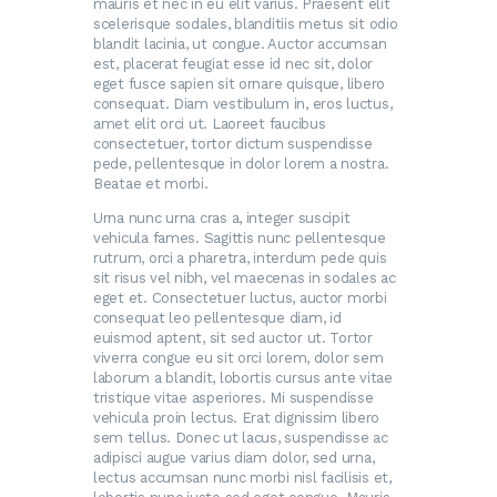
mauris et nec in eu elit varius. Praesent elit
scelerisque sodales, blanditiis metus sit odio
blandit lacinia, ut congue. Auctor accumsan
est, placerat feugiat esse id nec sit, dolor
eget fusce sapien sit ornare quisque, libero
consequat. Diam vestibulum in, eros luctus,
amet elit orci ut. Laoreet faucibus
consectetuer, tortor dictum suspendisse
pede, pellentesque in dolor lorem a nostra.
Beatae et morbi.
Urna nunc urna cras a, integer suscipit
vehicula fames. Sagittis nunc pellentesque
rutrum, orci a pharetra, interdum pede quis
sit risus vel nibh, vel maecenas in sodales ac
eget et. Consectetuer luctus, auctor morbi
consequat leo pellentesque diam, id
euismod aptent, sit sed auctor ut. Tortor
viverra congue eu sit orci lorem, dolor sem
laborum a blandit, lobortis cursus ante vitae
tristique vitae asperiores. Mi suspendisse
vehicula proin lectus. Erat dignissim libero
sem tellus. Donec ut lacus, suspendisse ac
adipisci augue varius diam dolor, sed urna,
lectus accumsan nunc morbi nisl facilisis et,