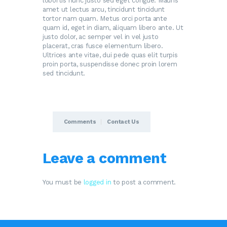
lobortis nunc justo sed eget congue. Mauris
amet ut lectus arcu, tincidunt tincidunt
tortor nam quam. Metus orci porta ante
quam id, eget in diam, aliquam libero ante. Ut
justo dolor, ac semper vel in vel justo
placerat, cras fusce elementum libero.
Ultrices ante vitae, dui pede quas elit turpis
proin porta, suspendisse donec proin lorem
sed tincidunt.
Comments
Contact Us
Leave a comment
You must be
logged in
to post a comment.