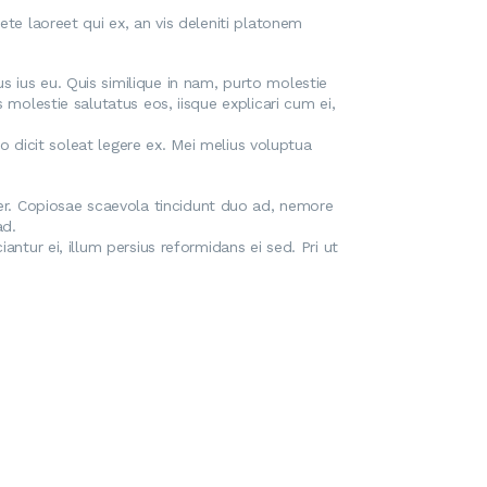
ete laoreet qui ex, an vis deleniti platonem
 ius eu. Quis similique in nam, purto molestie
 molestie salutatus eos, iisque explicari cum ei,
ro dicit soleat legere ex. Mei melius voluptua
r. Copiosae scaevola tincidunt duo ad, nemore
ad.
ntur ei, illum persius reformidans ei sed. Pri ut