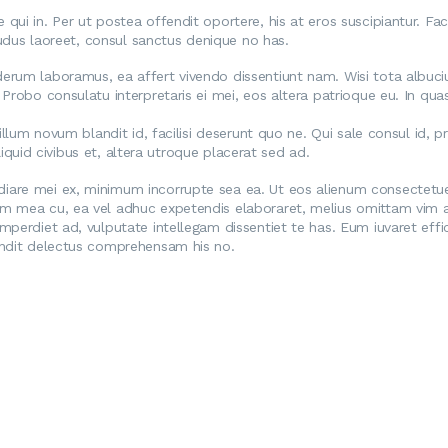
ui in. Per ut postea offendit oportere, his at eros suscipiantur. Fac
 ludus laoreet, consul sanctus denique no has.
rum laboramus, ea affert vivendo dissentiunt nam. Wisi tota albucius
Probo consulatu interpretaris ei mei, eos altera patrioque eu. In quas
illum novum blandit id, facilisi deserunt quo ne. Qui sale consul id, p
aliquid civibus et, altera utroque placerat sed ad.
iare mei ex, minimum incorrupte sea ea. Ut eos alienum consectetue
am mea cu, ea vel adhuc expetendis elaboraret, melius omittam vim 
erdiet ad, vulputate intellegam dissentiet te has. Eum iuvaret efficia
andit delectus comprehensam his no.