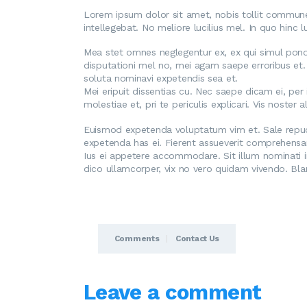
Lorem ipsum dolor sit amet, nobis tollit commune q
intellegebat. No meliore lucilius mel. In quo hinc
Mea stet omnes neglegentur ex, ex qui simul ponde
disputationi mel no, mei agam saepe erroribus et. 
soluta nominavi expetendis sea et.
Mei eripuit dissentias cu. Nec saepe dicam ei, per 
molestiae et, pri te periculis explicari. Vis noster 
Euismod expetenda voluptatum vim et. Sale repud
expetenda has ei. Fierent assueverit comprehens
Ius ei appetere accommodare. Sit illum nominati imp
dico ullamcorper, vix no vero quidam vivendo. Bl
Comments
Contact Us
Leave a comment